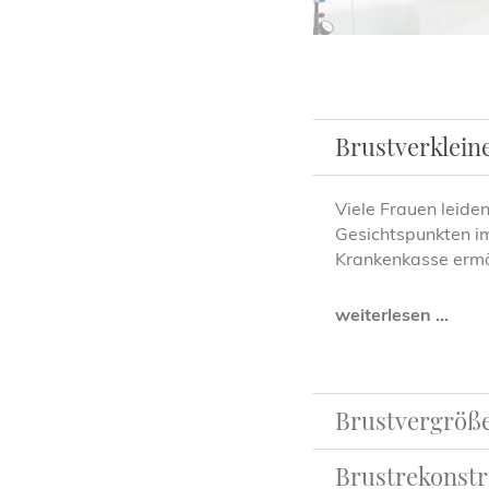
Brustverklein
Viele Frauen leide
Gesichtspunkten im
Krankenkasse ermög
weiterlesen ...
Brustvergröß
Brustrekonstr
Die Gründe für den