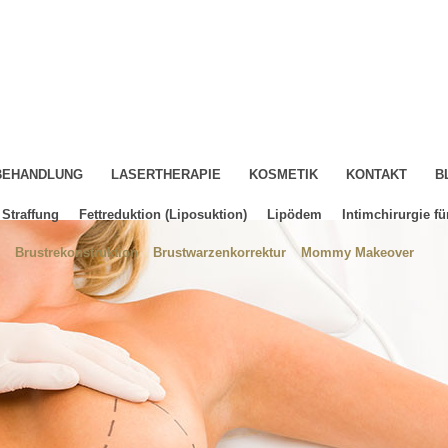
-BEHANDLUNG
LASERTHERAPIE
KOSMETIK
KONTAKT
B
Straffung
Fettreduktion (Liposuktion)
Lipödem
Intimchirurgie fü
Brustrekonstruktion
Brustwarzenkorrektur
Mommy Makeover