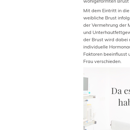
wohlgeformten Brust
Mit dem Eintritt in d
weibliche Brust info
der Vermehrung der 
und Unterhautfettge
der Brust wird dabei
individuelle Hormona
Faktoren beeinflusst 
Frau verschieden.
Da es
hab