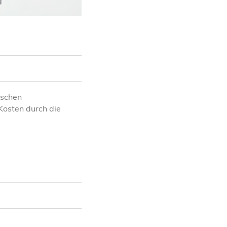
ischen
 Kosten durch die
serung der