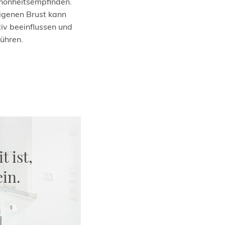
chönheitsempfinden.
eigenen Brust kann
iv beeinflussen und
ühren.
t ist,
ein.