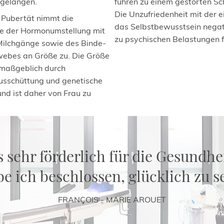
 gelangen.
führen zu einem gestörten S
Die Unzufriedenheit mit der 
ie Pubertät nimmt die
das Selbstbewusstsein negat
lge der Hormonumstellung mit
zu psychischen Belastungen f
Milchgänge sowie des Binde-
webes an Größe zu. Die Größe
 maßgeblich durch
usschüttung und genetische
und ist daher von Frau zu
 sehr förderlich für die Gesundhei
e ich beschlossen, glücklich zu s
FRANÇOIS - MARIE AROUET