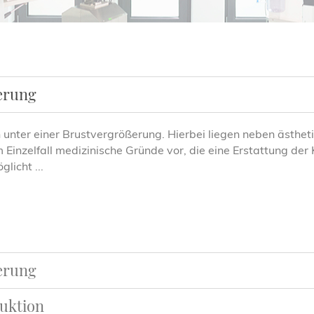
erung
n unter einer Brustvergrößerung. Hierbei liegen neben ästhet
 Einzelfall medizinische Gründe vor, die eine Erstattung der
licht ...
erung
uktion
 Wunsch einer Brustvergrößerung sind vielfältig. Die Verbes