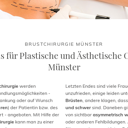
BRUSTCHIRURGIE MÜNSTER
s für Plastische und Ästhetische 
Münster
chirurgie
werden
Letzten Endes sind viele Fra
andlungsmöglichkeiten -
unzufrieden, einige leiden un
ankung oder auf Wunsch
Brüsten
, andere klagen, dass
uren
) der Patientin bzw. des
und schwer
sind. Daneben gi
t - angeboten. Mit Hilfe der
von sichtbar
asymmetrisch w
irurgie
kann man zu einer
oder anderen Fehlbildungen. 